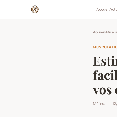
Accueil
Act
Accueil
›
Muscul
MUSCULATI
Est
faci
vos
Mélinda — 12