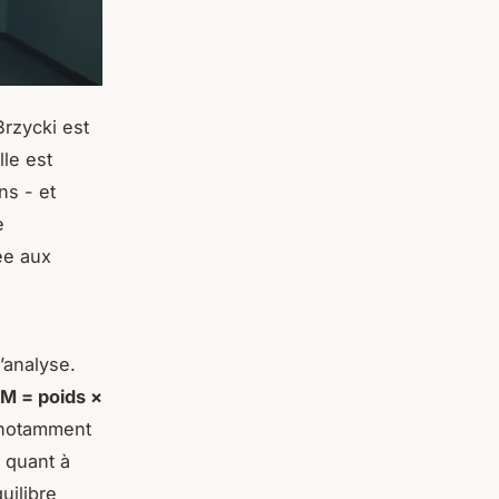
Brzycki est
Elle est
ns - et
e
ée aux
’analyse.
M = poids ×
, notamment
 quant à
uilibre