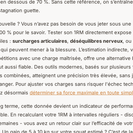
en dessous de 70 %. Sans cette référence, on s’entraîne
 stagnation guette.
uvelle ? Vous n’avez pas besoin de vous jeter sous une 
00 % pour le savoir. Tester son 1RM directement expose
iles :
surcharges articulaires
,
déséquilibres nerveux
, ou
qui peuvent mener à la blessure. L’estimation indirecte, v
pétitions avec une charge maîtrisée, offre une alternative 
out aussi fiable. Des outils modernes, basés sur plusieurs
es combinées, atteignent une précision très élevée, sans
anger. Pour ajuster vos charges sans risquer l'échec tec
z désormais
déterminer sa force maximale en toute simpl
ong terme, cette donnée devient un indicateur de perform
ble. En recalculant votre 1RM à intervalles réguliers - dis
emaines - vous avez un retour clair sur l’efficacité de vot
Un gain de 5 à 10 kg sur votre squat estimé ? C’est de la