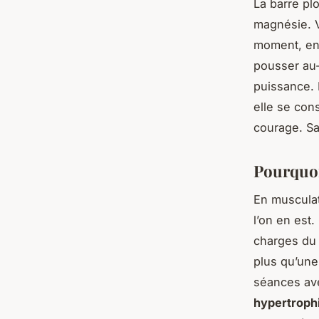
La barre pl
magnésie. V
moment, ent
pousser au-
puissance. 
elle se cons
courage. Sa
Pourquoi
En musculat
l’on en est
charges du 
plus qu’une
séances avec
hypertroph