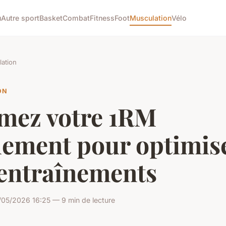
u
Autre sport
Basket
Combat
Fitness
Foot
Musculation
Vélo
ation
ON
imez votre 1RM
lement pour optimis
 entraînements
/05/2026 16:25 — 9 min de lecture