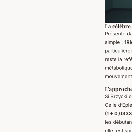
La célèbre
Présente da
simple :
1RM
particulière
reste la réf
métabolique
mouvements
L'approche
Si Brzycki 
Celle d’Epl
(1 + 0,0333
les débutan
elle, est s