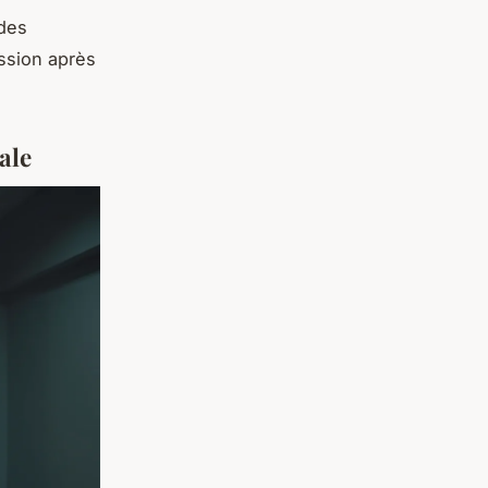
 des
ssion après
ale