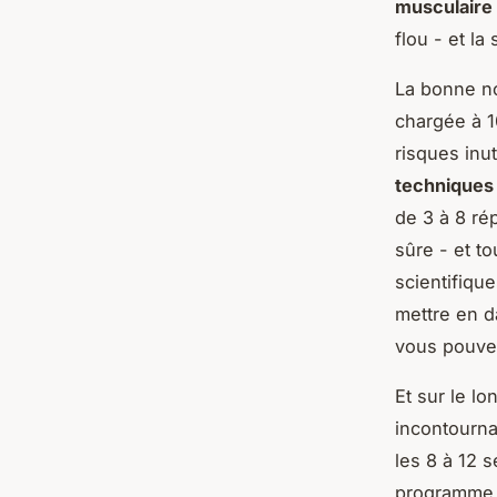
musculaire
flou - et la
La bonne no
chargée à 1
risques inut
techniques
de 3 à 8 ré
sûre - et t
scientifiqu
mettre en d
vous pouve
Et sur le l
incontourna
les 8 à 12 s
programme. 