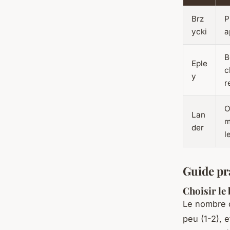
Brz
P
ycki
a
B
Eple
c
y
r
O
Lan
m
der
l
Guide pr
Choisir le
Le nombre de
peu (1-2), 