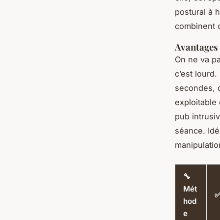
postural à h
combinent c
Avantages 
On ne va pa
c’est lourd
secondes, d
exploitable
pub intrusiv
séance. Idé
manipulation
🔧
Mét
✅
hod
e