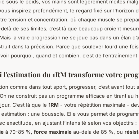
oie sous le poids, vos mains sont légèrement moites malg
ous inspirez profondément, le regard fixé sur l’horizon d
re tension et concentration, où chaque muscle se prépa
delà de ses limites, c’est là que beaucoup croient mesure
Mais la vraie progression ne se joue pas dans un élan d’a
truit dans la précision. Parce que soulever lourd une fois
voir pourquoi, quand et combien, c’est de l’entraînement i
 l'estimation du 1RM transforme votre prog
ion comme dans tout sport, progresser, c’est avant tout 
. On ne construit pas un programme efficace en tirant au h
jour. C’est là que le
1RM
- votre répétition maximale - de
 estimation : une boussole. Elle vous permet de program
 exactitude, en ajustant l’intensité selon vos objectifs :
ie
à 70-85 %,
force maximale
au-delà de 85 %, ou
résis