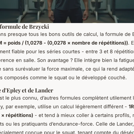
 formule de Brzycki
ns presque tous les bons outils de calcul, la formule de 
 = poids / (1,0278 - (0,0278 × nombre de répétitions))
. 
ment fiable pour les séries courtes - entre 3 et 8 répétitio
érence en salle. Son avantage ? Elle intègre bien la fatigu
 sans surévaluer la force maximale, ce qui la rend adapt
 composés comme le squat ou le développé couché.
 d'Epley et de Lander
est le plus connu, d’autres formules complètent utilement l
ey, par exemple, utilise un calcul légèrement différent -
1R
 × répétitions)
- et tend à mieux coller à certains profils
ts ou les pratiquants d’endurance-force. Celle de Lander,
pécialement conçue pour le squat, tenant compte du déséq