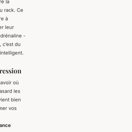
ré la
u rack. Ce
re à
r leur
drénaline -
, c’est du
ntelligent.
ression
savoir où
asard les
vient bien
mer vos
tance