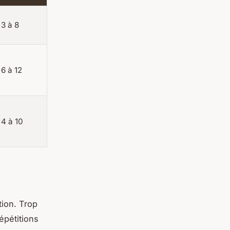
3 à 8
6 à 12
4 à 10
tion. Trop
épétitions