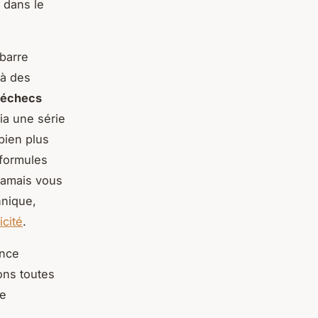
 dans le
barre
 à des
échecs
ia une série
bien plus
 formules
 jamais vous
hnique,
icité
.
ance
ons toutes
re