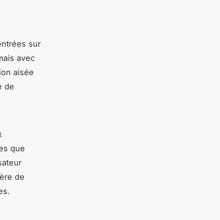
entrées sur
mais avec
tion aisée
é de
x
ées que
sateur
ière de
es.