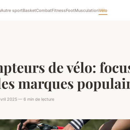
u
Autre sport
Basket
Combat
Fitness
Foot
Musculation
Vélo
pteurs de vélo: focu
les marques populai
vril 2025 — 6 min de lecture