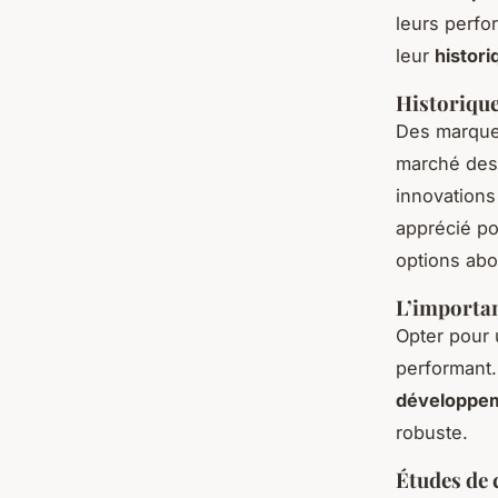
leurs perfo
leur
histori
Historique
Des marque
marché des
innovations
apprécié po
options abo
L’importan
Opter pour 
performant.
développe
robuste.
Études de 