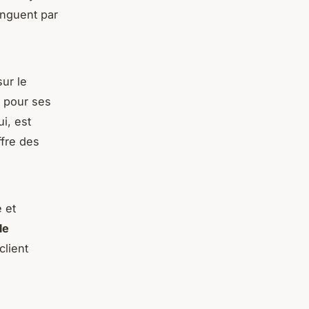
tinguent par
ur le
 pour ses
ui, est
ffre des
 et
le
client