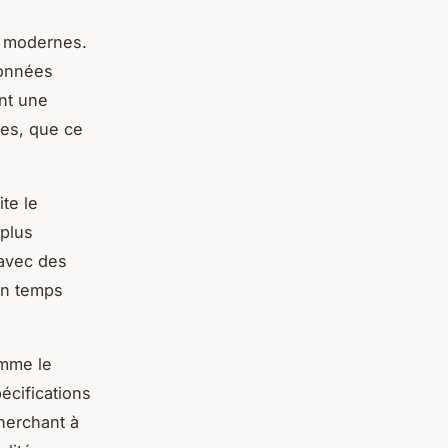
es modernes.
données
ent une
ies, que ce
te le
 plus
 avec des
en temps
omme le
écifications
herchant à