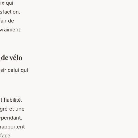
ux qui
sfaction.
fan de
 vraiment
de vélo
ir celui qui
fiabilité.
gré et une
Cependant,
 rapportent
rface