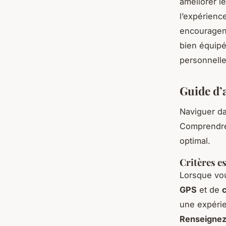
améliorer l
l’expérience
encouragent
bien équipé 
personnelle
Guide d’
Naviguer d
Comprendr
optimal.
Critères e
Lorsque vo
GPS
et de
une expérie
Renseigne