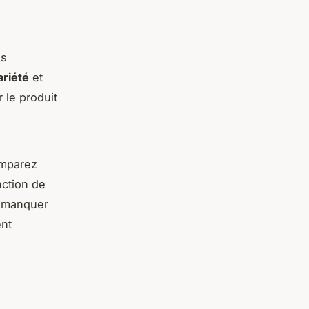
es
ariété
et
 le produit
omparez
nction de
t manquer
ent