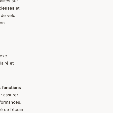
lités sur
cieuses
et
 de vélo
ion
exe.
lairé et
s
fonctions
ur assurer
rformances.
té de l’écran