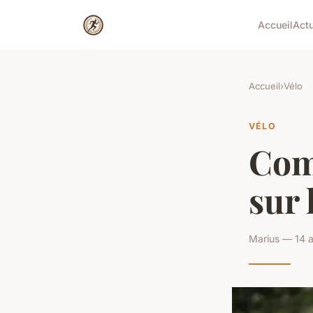
Accueil
Act
Accueil
›
Vélo
VÉLO
Com
sur 
Marius — 14 a