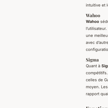
intuitive et
Wahoo
Wahoo
sédu
l’utilisate
une meilleur
avec d’autr
configurati
Sigma
Quant à
Si
compétitifs
celles de G
moyen. Les 
rapport qua