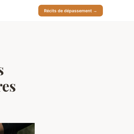
Récits de dépassement →
s
res