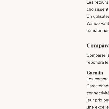
Les retours
choisissen
Un utilisat
Wahoo vante
transformer 
Comparai
Comparer l
répondra le
Garmin
Les compt
Caractérisé
connectivit
leur prix pe
une excelle