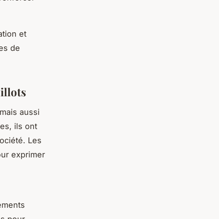
tion et
ues de
illots
mais aussi
s, ils ont
société. Les
our exprimer
nements
és pour