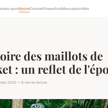
u
Autre sport
Basket
Combat
Fitness
Foot
Musculation
Vélo
oire des maillots de
et : un reflet de l'é
mars 2025 — 6 min de lecture