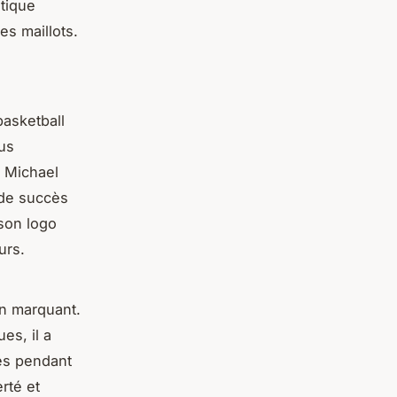
tique
es maillots.
basketball
lus
r Michael
 de succès
son logo
urs.
n marquant.
es, il a
les pendant
rté et