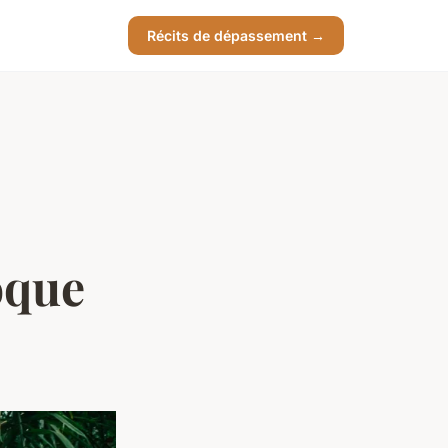
Récits de dépassement →
poque