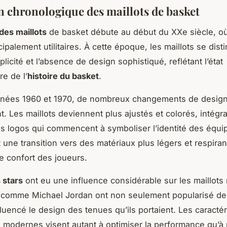
n chronologique des maillots de basket
des maillots
de basket débute au début du XXe siècle, où
cipalement utilitaires. À cette époque, les maillots se dist
plicité et l’absence de design sophistiqué, reflétant l’état
e de l’
histoire du basket
.
nnées 1960 et 1970, de nombreux changements de desig
t. Les maillots deviennent plus ajustés et colorés, intégr
es logos qui commencent à symboliser l’identité des équi
 une transition vers des matériaux plus légers et respiran
le confort des joueurs.
 stars
ont eu une influence considérable sur les maillot
 comme Michael Jordan ont non seulement popularisé de
fluencé le design des tenues qu’ils portaient. Les caractér
s modernes visent autant à optimiser la performance qu’à 