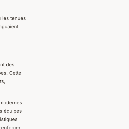
 les tenues
inguaient
n
ant des
pes. Cette
ts,
s modernes.
s équipes
istiques
renforcer