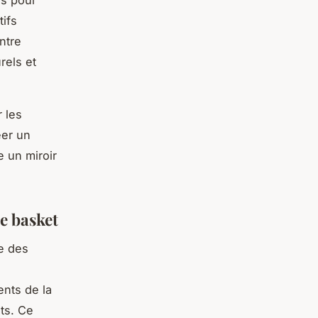
ifs
ntre
rels et
 les
éer un
e un miroir
de basket
e des
nts de la
ts. Ce