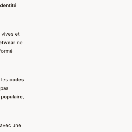
identité
 vives et
etwear
ne
sformé
 les
codes
 pas
 populaire
,
s avec une