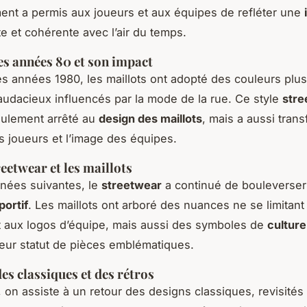
nt a permis aux joueurs et aux équipes de refléter une
te et cohérente avec l’air du temps.
s années 80 et son impact
s années 1980, les maillots ont adopté des couleurs plus
audacieux influencés par la mode de la rue. Ce style
stre
eulement arrêté au
design des maillots
, mais a aussi tran
es joueurs et l’image des équipes.
reetwear et les maillots
nées suivantes, le
streetwear
a continué de bouleverser
portif
. Les maillots ont arboré des nuances ne se limitant
 aux logos d’équipe, mais aussi des symboles de
culture
leur statut de pièces emblématiques.
es classiques et des rétros
, on assiste à un retour des designs classiques, revisité