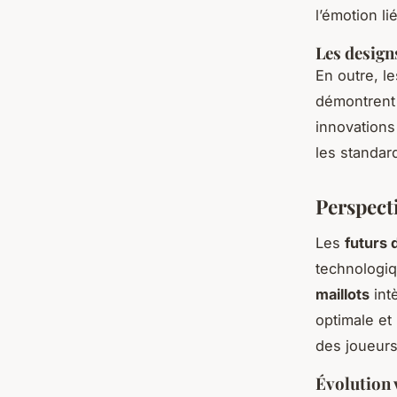
l’émotion li
Les design
En outre, l
démontrent 
innovations
les standar
Perspect
Les
futurs 
technologiq
maillots
int
optimale et
des joueurs
Évolution v