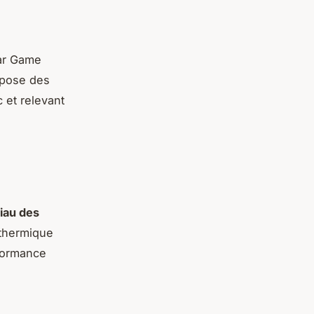
tar Game
ropose des
 et relevant
iau des
 thermique
rformance