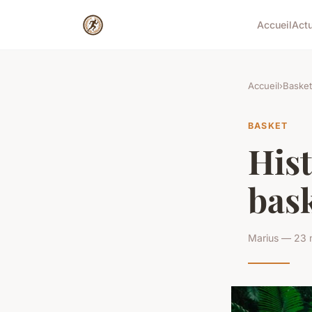
Accueil
Act
Accueil
›
Basket
BASKET
Hist
bask
Marius — 23 