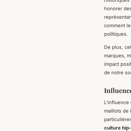
honorer des
représentant
comment le 
politiques.
De plus, ce
marques, ma
impact posit
de notre so
Influence
L’influence
maillots de
particulièr
culture hip