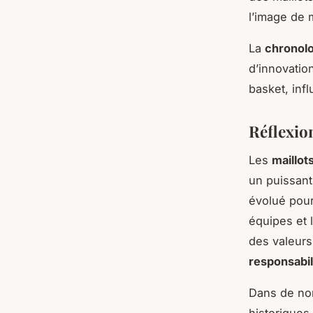
l’image de 
La
chronolo
d’innovatio
basket, inf
Réflexio
Les
maillot
un puissan
évolué pour
équipes et 
des valeurs
responsabil
Dans de nom
historiques