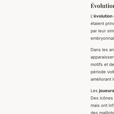
Évolutio
L’
évolution 
étaient prin
par leur sim
embryonnair
Dans les a
apparaissen
motifs et d
période voit
améliorant 
Les
joueurs
Des icônes
mais ont in
des maillot