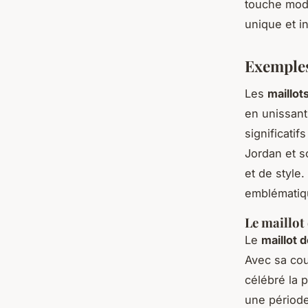
touche mod
unique et in
Exemples
Les
maillo
en unissant
significatif
Jordan et s
et de style
emblématique
Le maillot
Le
maillot 
Avec sa coul
célébré la 
une période