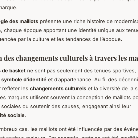
marque.
gie des maillots
présente une riche histoire de modernisa
n, chaque époque apportant une identité unique aux ten
luencée par la culture et les tendances de l’époque.
n des changements culturels à travers les ma
s de basket
ne sont pas seulement des tenues sportives, 
t
symbole d’identité
et d’appartenance. Au fil des décennie
 refléter les
changements culturels
et la diversité de la 
les marques utilisent souvent la conception de maillots p
 sociales ou soutenir des causes, engageant ainsi leur
ité sociale
.
breux cas, les maillots ont été influencés par des évé
 et sociaux majeurs. Par exemple, certains ont été modifi